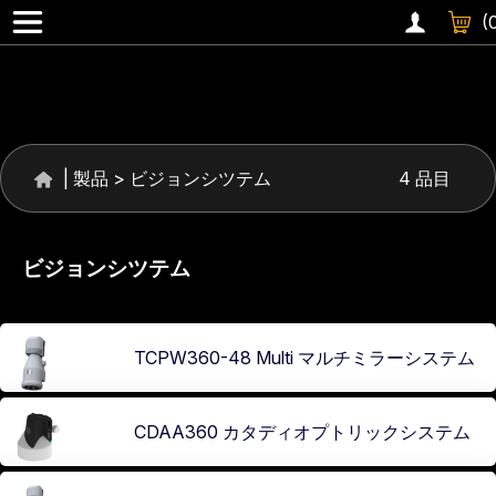
360 °レンズ
(
|
製品
>
ビジョンシツテム
4 品目
ビジョンシツテム
TCPW360-48 Multi マルチミラーシステム
CDAA360 カタディオプトリックシステム