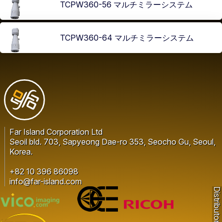
TCPW360-56 マルチミラーシステム
TCPW360-64 マルチミラーシステム
Far Island Corporation Ltd
Seoil bld. 703, Sapyeong Dae-ro 353, Seocho Gu, Seoul,
Korea.
+82 10 396 86098
info@far-island.com
Distributor