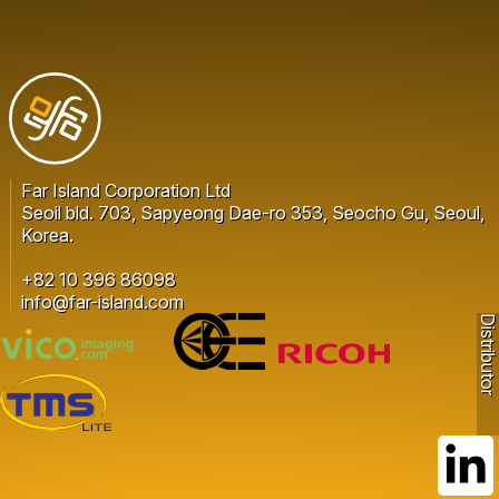
Far Island Corporation Ltd
Seoil bld. 703, Sapyeong Dae-ro 353, Seocho Gu, Seoul,
Korea.
+82 10 396 86098
info@far-island.com
Distributor