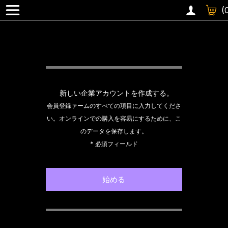
360 °レンズ
(
新しい企業アカウントを作成する。
会員登録ァームのすべての項目に入力してくださ
い。オンラインでの購入を容易にするために、こ
のデータを保存します。
* 必須フィールド
始める